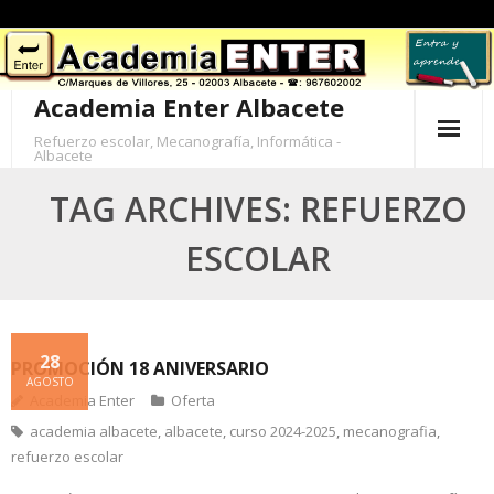
Skip
to
content
Academia Enter Albacete
Refuerzo escolar, Mecanografía, Informática -
Albacete
TAG ARCHIVES: REFUERZO
ESCOLAR
28
PROMOCIÓN 18 ANIVERSARIO
AGOSTO
Academia Enter
Oferta
academia albacete
,
albacete
,
curso 2024-2025
,
mecanografia
,
refuerzo escolar