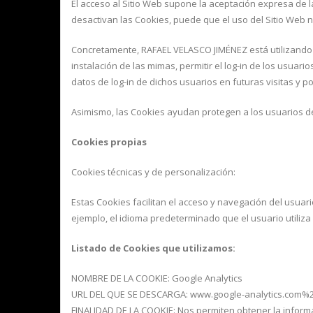
El acceso al Sitio Web supone la aceptación expresa de la 
desactivan las Cookies, puede que el uso del Sitio Web 
Concretamente, RAFAEL VELASCO JIMÉNEZ está utilizando la
instalación de las mimas, permitir el log-in de los usua
datos de log-in de dichos usuarios en futuras visitas y 
Asimismo, las Cookies ayudan protegen a los usuarios d
Cookies propias
Cookies técnicas y de personalización:
Estas Cookies facilitan el acceso y navegación del usuari
ejemplo, el idioma predeterminado que el usuario utiliza 
Listado de Cookies que utilizamos:
NOMBRE DE LA COOKIE: Google Analytics
URL DEL QUE SE DESCARGA: www.google-analytics.com%2F
FINALIDAD DE LA COOKIE: Nos permiten obtener la informa