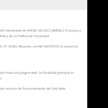
Web”) titularidad de RAFAEL VELASCO JIMÉNEZ. El acceso y
 Web y de su Política de Privacidad.
25, CP: 02003, Albacete, con NIF 44379101A, le comunica
o visita una página web. Su finalidad principal es
b.
bles errores de funcionamiento del Sitio Web.