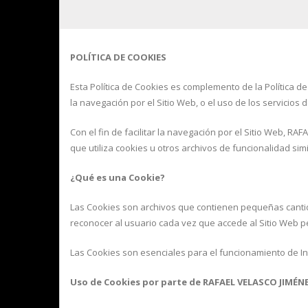
POLÍTICA DE COOKIES
Esta Política de Cookies es complemento de la Política d
la navegación por el Sitio Web, o el uso de los servicios 
Con el fin de facilitar la navegación por el Sitio Web, RA
que utiliza cookies u otros archivos de funcionalidad simi
¿Qué es una Cookie?
Las Cookies son archivos que contienen pequeñas cantida
reconocer al usuario cada vez que accede al Sitio Web pe
Las Cookies son esenciales para el funcionamiento de Int
Uso de Cookies por parte de RAFAEL VELASCO JIMÉN