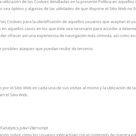
utilización de las Cookies detalladas en la presente Política en aquellos d
no sea óptimo y algunas de las utilidades de que dispone el Sitio Web no 
s Cookies para la identificación de aquellos usuarios que aceptan el uso 
rios en aquellos casos en los que éste sea necesario para acceder a deter
poder ofrecer así una experiencia de navegación más cómoda, así como eval
e posibles ataques que puedan recibir de terceros.
o por el Sitio Web en cada una de sus visitas al mismo y la utilización de 
en el Sitio Web.
analytics.js&v=2&t=script
ción sobre cómo los usuarios interactúan con el contenido de nuestra pá