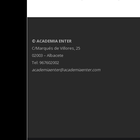
© ACADEMIA ENTER
C/Marqués de Villores, 25
02003 – Albacete
Tel: 967602002
academiaenter@academiaenter.com