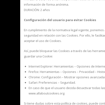
información de forma anónima.
DURACIÓN: 2 años
Configuración del usuario para evitar Cookies
En cumplimiento de la normativa legal vigente, ponemos 
seguridad en relación con las Cookies. Por ello, le facil
aceptar el uso de Cookies.
Así, puede bloquear las Cookies a través de las herrami
guardar una Cookie:
Internet Explorer: Herramientas – Opciones de Interne
Firefox: Herramientas – Opciones – Privacidad – Histo
Chrome: Configuración – Mostrar opciones avanzadas 
Safari: Preferencias – Seguridad.
En caso de que el usuario decida desactivar todas las
www.allaboutcookies.org
Si tiene dudas sobre esta política de cookies, puede 