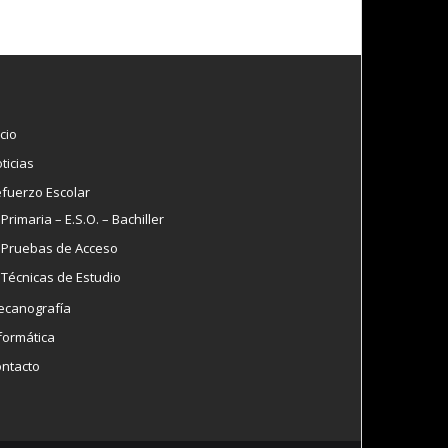
icio
ticias
fuerzo Escolar
Primaria – E.S.O. – Bachiller
Pruebas de Acceso
Técnicas de Estudio
canografía
formática
ntacto