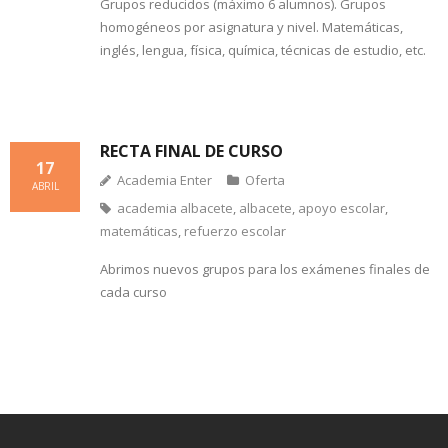
Grupos reducidos (máximo 6 alumnos). Grupos
homogéneos por asignatura y nivel. Matemáticas,
inglés, lengua, física, química, técnicas de estudio, etc.
RECTA FINAL DE CURSO
17
Academia Enter
Oferta
ABRIL
academia albacete
,
albacete
,
apoyo escolar
,
matemáticas
,
refuerzo escolar
Abrimos nuevos grupos para los exámenes finales de
cada curso